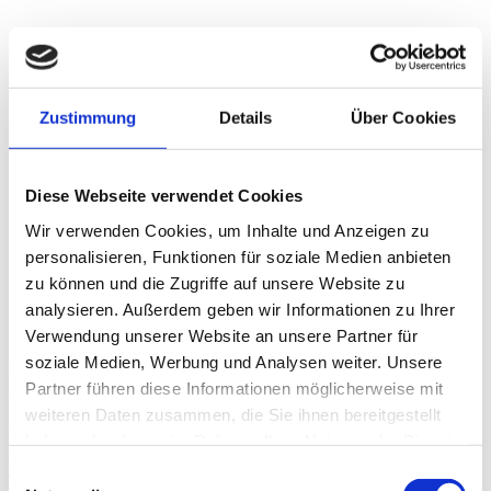
Zustimmung
Details
Über Cookies
Diese Webseite verwendet Cookies
Wir verwenden Cookies, um Inhalte und Anzeigen zu
personalisieren, Funktionen für soziale Medien anbieten
zu können und die Zugriffe auf unsere Website zu
analysieren. Außerdem geben wir Informationen zu Ihrer
Verwendung unserer Website an unsere Partner für
Ausdauertraining mit System
soziale Medien, Werbung und Analysen weiter. Unsere
Partner führen diese Informationen möglicherweise mit
Wie beginne ich mit dem Ausdauertraining? Dieser Artikel ist für
weiteren Daten zusammen, die Sie ihnen bereitgestellt
„Beginner“ und fortgeschrittene Hobbyläufer, die…
haben oder die sie im Rahmen Ihrer Nutzung der Dienste
Posted in:
MEDIFITnews
,
Training
gesammelt haben.
Einwilligungsauswahl
Tags:
Fitness & Kurse