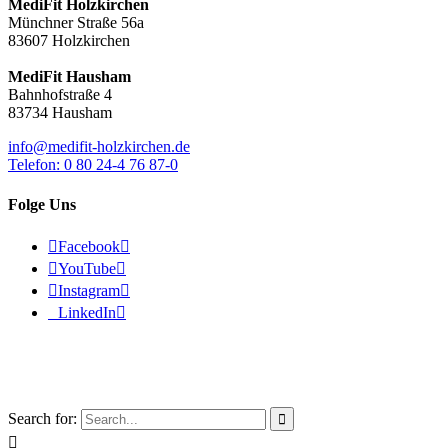
MediFit Holzkirchen
Münchner Straße 56a
83607 Holzkirchen
MediFit Hausham
Bahnhofstraße 4
83734 Hausham
info@medifit-holzkirchen.de
Telefon: 0 80 24-4 76 87-0
Folge Uns

Facebook


YouTube


Instagram


LinkedIn

© 2026 - MediFit Holzkirchen
Search for:

