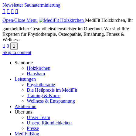
Newsletter
Saunaterminierung




Open/Close Menu
MediFit Holzkirchen, Ihr
ganzheitlicher Gesundheitsdienstleister im Oberland. Wir sind Ihre
Experten für Physiotherapie, Osteopathie, Ernährung, Fitness &
Wellness.

0

Skip to content
Standorte
Holzkirchen
Hausham
Leistungen
Physiotherapie
Die Heilpraxis im MediFit
Training & Kurse
Wellness & Entspannung
Akuttermin
Über uns
Unser Team
Unsere Räumlichkeiten
Presse
MediFitBlog