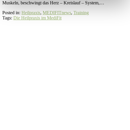
Muskeln, beschwingt das Herz – Kreislauf – System,…
Posted in:
Heilpraxis
,
MEDIFITnews
,
Training
Tags:
Die Heilpraxis im MediFit