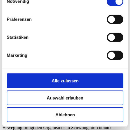
Notwendig
Präferenzen
Statistiken
Marketing
Alle zulassen
Auswahl erlauben
Ablehnen
Depressive Phasen erfolgreich überwinden
Bewegung bringt den Organismus in Schwung, durchblutet