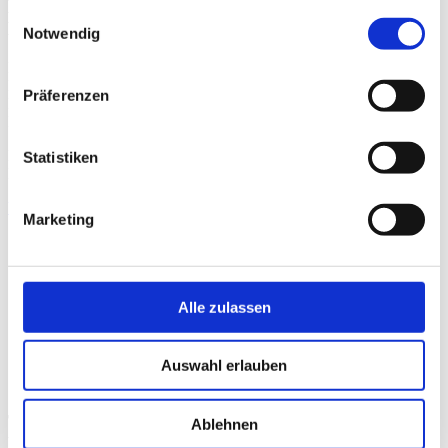
Hilpert
gesammelt haben.
Einwilligungsauswahl
Holzkirchen
Notwendig
FACHLICHE
LEITUNG
Präferenzen
PHYSIOTHERAPIE
HOLZKIRCHEN
Physiotherapeut,
Statistiken
Heilpraktiker
View
Marketing
Alle zulassen
Auswahl erlauben
Thomas
Ablehnen
Hallmann