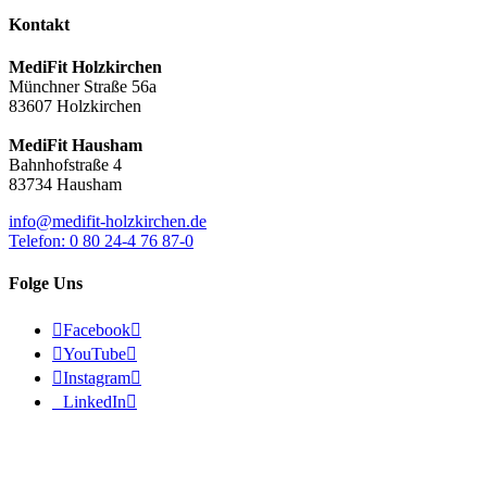
Kontakt
MediFit Holzkirchen
Münchner Straße 56a
83607 Holzkirchen
MediFit Hausham
Bahnhofstraße 4
83734 Hausham
info@medifit-holzkirchen.de
Telefon: 0 80 24-4 76 87-0
Folge Uns

Facebook


YouTube


Instagram


LinkedIn

© 2026 - MediFit Holzkirchen