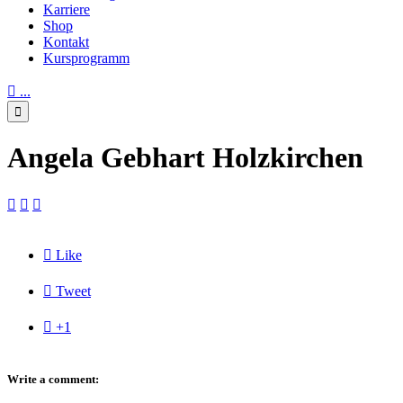
Karriere
Shop
Kontakt
Kursprogramm

...

Angela Gebhart Holzkirchen




Like

Tweet

+1
Write a comment: