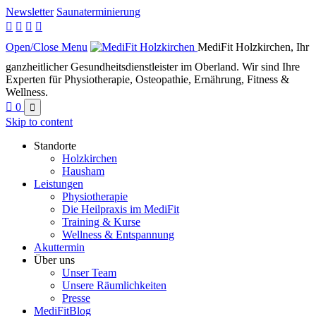
Newsletter
Saunaterminierung




Open/Close Menu
MediFit Holzkirchen, Ihr
ganzheitlicher Gesundheitsdienstleister im Oberland. Wir sind Ihre
Experten für Physiotherapie, Osteopathie, Ernährung, Fitness &
Wellness.

0

Skip to content
Standorte
Holzkirchen
Hausham
Leistungen
Physiotherapie
Die Heilpraxis im MediFit
Training & Kurse
Wellness & Entspannung
Akuttermin
Über uns
Unser Team
Unsere Räumlichkeiten
Presse
MediFitBlog