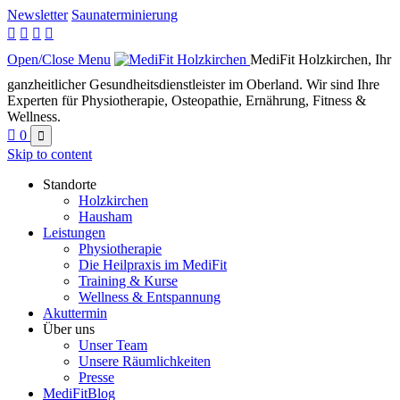
Newsletter
Saunaterminierung




Open/Close Menu
MediFit Holzkirchen, Ihr
ganzheitlicher Gesundheitsdienstleister im Oberland. Wir sind Ihre
Experten für Physiotherapie, Osteopathie, Ernährung, Fitness &
Wellness.

0

Skip to content
Standorte
Holzkirchen
Hausham
Leistungen
Physiotherapie
Die Heilpraxis im MediFit
Training & Kurse
Wellness & Entspannung
Akuttermin
Über uns
Unser Team
Unsere Räumlichkeiten
Presse
MediFitBlog