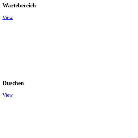
Wartebereich
View
Duschen
View