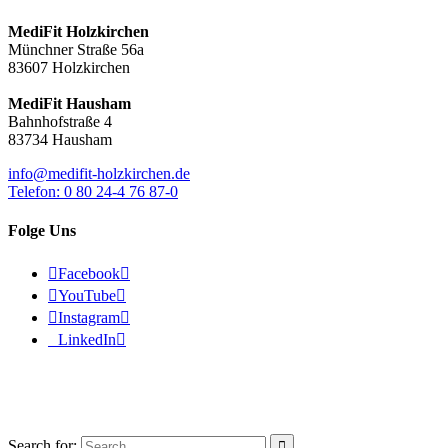
MediFit Holzkirchen
Münchner Straße 56a
83607 Holzkirchen
MediFit Hausham
Bahnhofstraße 4
83734 Hausham
info@medifit-holzkirchen.de
Telefon: 0 80 24-4 76 87-0
Folge Uns

Facebook


YouTube


Instagram


LinkedIn

© 2026 - MediFit Holzkirchen
Search for:
