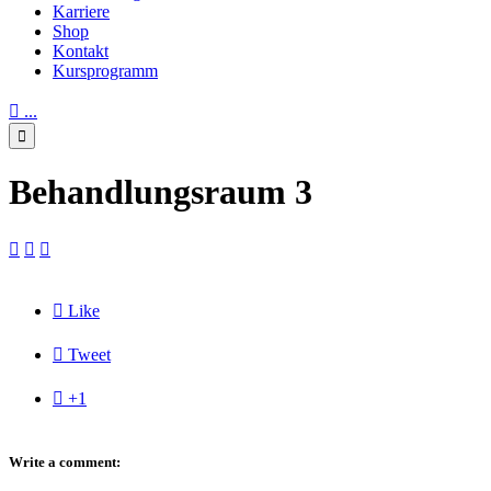
Karriere
Shop
Kontakt
Kursprogramm

...

Behandlungsraum 3




Like

Tweet

+1
Write a comment: