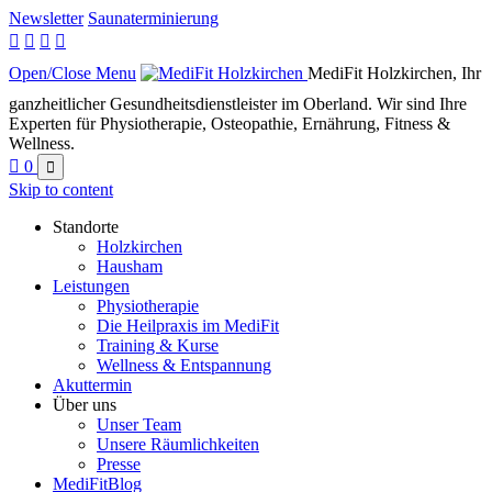
Newsletter
Saunaterminierung




Open/Close Menu
MediFit Holzkirchen, Ihr
ganzheitlicher Gesundheitsdienstleister im Oberland. Wir sind Ihre
Experten für Physiotherapie, Osteopathie, Ernährung, Fitness &
Wellness.

0

Skip to content
Standorte
Holzkirchen
Hausham
Leistungen
Physiotherapie
Die Heilpraxis im MediFit
Training & Kurse
Wellness & Entspannung
Akuttermin
Über uns
Unser Team
Unsere Räumlichkeiten
Presse
MediFitBlog