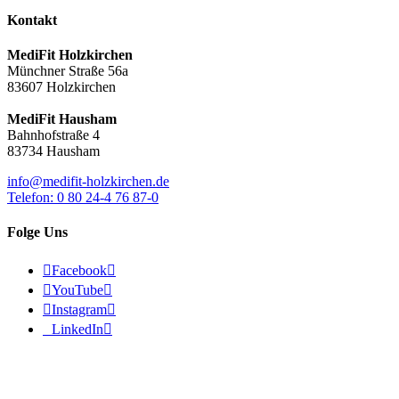
Kontakt
MediFit Holzkirchen
Münchner Straße 56a
83607 Holzkirchen
MediFit Hausham
Bahnhofstraße 4
83734 Hausham
info@medifit-holzkirchen.de
Telefon: 0 80 24-4 76 87-0
Folge Uns

Facebook


YouTube


Instagram


LinkedIn

© 2026 - MediFit Holzkirchen