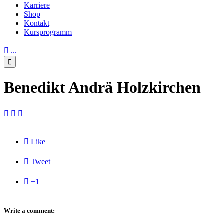
Karriere
Shop
Kontakt
Kursprogramm

...

Benedikt Andrä Holzkirchen




Like

Tweet

+1
Write a comment: