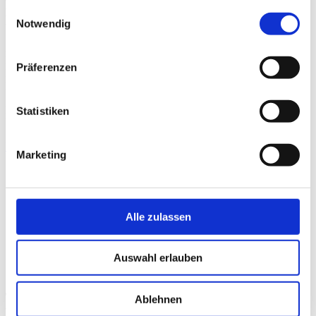
Hilpert
gesammelt haben.
Einwilligungsauswahl
Holzkirchen
Notwendig
FACHLICHE
LEITUNG
Präferenzen
PHYSIOTHERAPIE
HOLZKIRCHEN
Physiotherapeut,
Statistiken
Heilpraktiker
View
Marketing
Alle zulassen
Auswahl erlauben
Thomas
Ablehnen
Hallmann