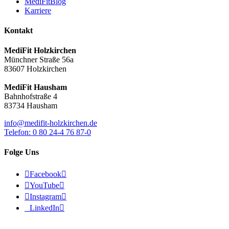
MediFitBlog
Karriere
Kontakt
MediFit Holzkirchen
Münchner Straße 56a
83607 Holzkirchen
MediFit Hausham
Bahnhofstraße 4
83734 Hausham
info@medifit-holzkirchen.de
Telefon: 0 80 24-4 76 87-0
Folge Uns

Facebook


YouTube


Instagram


LinkedIn

© 2026 - MediFit Holzkirchen