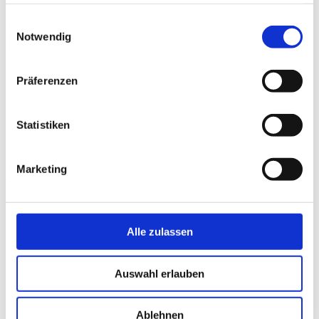
haben oder die sie im Rahmen Ihrer Nutzung der Dienste
Guido
gesammelt haben.
Einwilligungsauswahl
Hilpert
Notwendig
Holzkirchen
FACHLICHE
Präferenzen
LEITUNG
PHYSIOTHERAPIE
HOLZKIRCHEN
Statistiken
Physiotherapeut,
Heilpraktiker
Marketing
View
Alle zulassen
Auswahl erlauben
Ablehnen