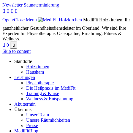
Newsletter
Saunaterminierung




Open/Close Menu
MediFit Holzkirchen, Ihr
ganzheitlicher Gesundheitsdienstleister im Oberland. Wir sind Ihre
Experten für Physiotherapie, Osteopathie, Ernährung, Fitness &
Wellness.

0

Skip to content
Standorte
Holzkirchen
Hausham
Leistungen
Physiotherapie
Die Heilpraxis im MediFit
Training & Kurse
Wellness & Entspannung
Akuttermin
Über uns
Unser Team
Unsere Räumlichkeiten
Presse
MediFitBlog