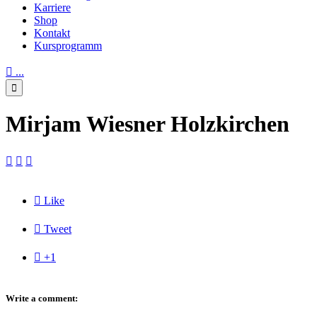
Karriere
Shop
Kontakt
Kursprogramm

...

Mirjam Wiesner Holzkirchen




Like

Tweet

+1
Write a comment: