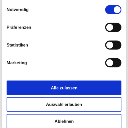
Hilpert
gesammelt haben.
Einwilligungsauswahl
Holzkirchen
Notwendig
FACHLICHE
LEITUNG
Präferenzen
PHYSIOTHERAPIE
HOLZKIRCHEN
Physiotherapeut,
Statistiken
Heilpraktiker
View
Marketing
Alle zulassen
Auswahl erlauben
Thomas
Ablehnen
Hallmann