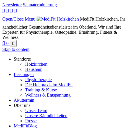
Newsletter
Saunaterminierung




Open/Close Menu
MediFit Holzkirchen, Ihr
ganzheitlicher Gesundheitsdienstleister im Oberland. Wir sind Ihre
Experten für Physiotherapie, Osteopathie, Ernährung, Fitness &
Wellness.

0

Skip to content
Standorte
Holzkirchen
Hausham
Leistungen
Physiotherapie
Die Heilpraxis im MediFit
Training & Kurse
Wellness & Entspannung
Akuttermin
Über uns
Unser Team
Unsere Räumlichkeiten
Presse
MediFitBlog