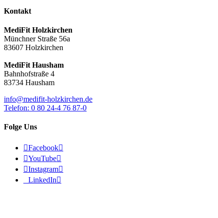
Kontakt
MediFit Holzkirchen
Münchner Straße 56a
83607 Holzkirchen
MediFit Hausham
Bahnhofstraße 4
83734 Hausham
info@medifit-holzkirchen.de
Telefon: 0 80 24-4 76 87-0
Folge Uns

Facebook


YouTube


Instagram


LinkedIn

© 2026 - MediFit Holzkirchen