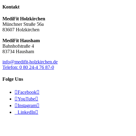
Kontakt
MediFit Holzkirchen
Münchner Straße 56a
83607 Holzkirchen
MediFit Hausham
Bahnhofstraße 4
83734 Hausham
info@medifit-holzkirchen.de
Telefon: 0 80 24-4 76 87-0
Folge Uns

Facebook


YouTube


Instagram


LinkedIn

© 2026 - MediFit Holzkirchen