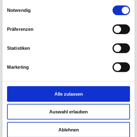
Hilpert
gesammelt haben.
Einwilligungsauswahl
Holzkirchen
Notwendig
FACHLICHE
LEITUNG
Präferenzen
PHYSIOTHERAPIE
HOLZKIRCHEN
Physiotherapeut,
Statistiken
Heilpraktiker
View
Marketing
Alle zulassen
Auswahl erlauben
Thomas
Ablehnen
Hallmann