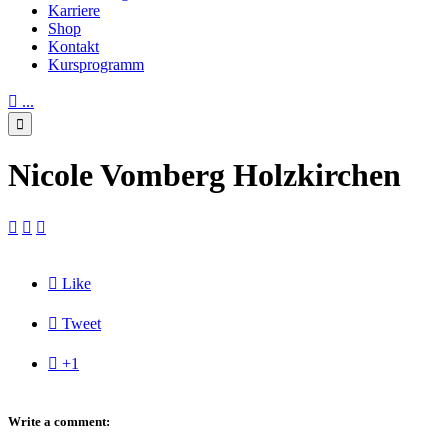
Karriere
Shop
Kontakt
Kursprogramm

...

Nicole Vomberg Holzkirchen




Like

Tweet

+1
Write a comment: