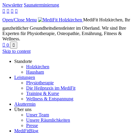
Newsletter
Saunaterminierung




Open/Close Menu
MediFit Holzkirchen, Ihr
ganzheitlicher Gesundheitsdienstleister im Oberland. Wir sind Ihre
Experten für Physiotherapie, Osteopathie, Ernährung, Fitness &
Wellness.

0

Skip to content
Standorte
Holzkirchen
Hausham
Leistungen
Physiotherapie
Die Heilpraxis im MediFit
Training & Kurse
Wellness & Entspannung
Akuttermin
Über uns
Unser Team
Unsere Räumlichkeiten
Presse
MediFitBlog